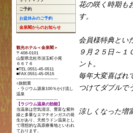
花の咲く時期も
ご予約
す。
お盆休みのご予約
金泉閣からのお知らせ
会員様特典とい
観光ホテル＜金泉閣＞
９月２５日～１
〒408-0101
山梨県北杜市須玉町小尾
ント。
６６７６
■TEL.0551-45-0511
■FAX.0551-45-0515
毎年大変喜ばれ
----------------------------
○旅館業
つけてダブルで
・ラジウム源泉100％かけ流し
温泉
----------------------------
【ラジウム温泉の効能】
当温泉は空気清涼、豊富な紫外
涼しくなった増
線と多量なエマチオンガスの発
生があり、天然ラドン温泉とし
て理想的な高原療養地といわれ
ております。