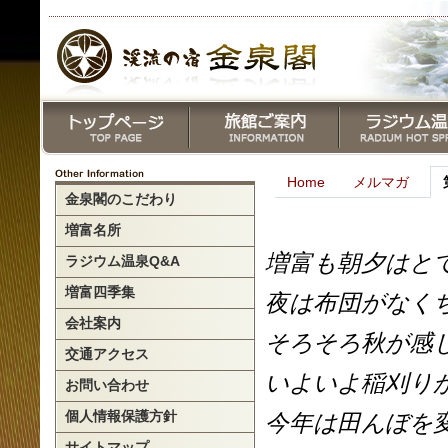
Home
メルマガ
金泉閣のこだわり
増富名所
増富も朝夕はと
ラジウム温泉Q&A
増富四季集
夜は布団がなく
会社案内
そろそろ秋が感
交通アクセス
いよいよ稲刈り
お問い合わせ
個人情報保護方針
今年は田んぼを
サイトマップ