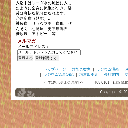
入浴中はソーダ水の風呂に入っ
たように全身に気泡がつき、浴
後は爽快な気分になれます。
◎適応症（効能）…
神経痛、リュウマチ、痛風、ぜ
んそく、心臓病、更年期障害、
糖尿病、アトピー 等
メルマガ
メールアドレス：
｜
トップページ
｜
旅館ご案内
｜
ラジウム温泉
｜
｜
ラジウム温泉Q&A
｜
増富四季集
｜
会社案内
｜
<<観光ホテル金泉閣>> 〒408-0101 山梨県北杜市須玉
Copyright © 2