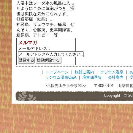
入浴中はソーダ水の風呂に入っ
たように全身に気泡がつき、浴
後は爽快な気分になれます。
◎適応症（効能）…
神経痛、リュウマチ、痛風、ぜ
んそく、心臓病、更年期障害、
糖尿病、アトピー 等
メルマガ
メールアドレス：
｜
トップページ
｜
旅館ご案内
｜
ラジウム温泉
｜
｜
ラジウム温泉Q&A
｜
増富四季集
｜
会社案内
｜
<<観光ホテル金泉閣>> 〒408-0101 山梨県北杜市須玉
Copyright © 2