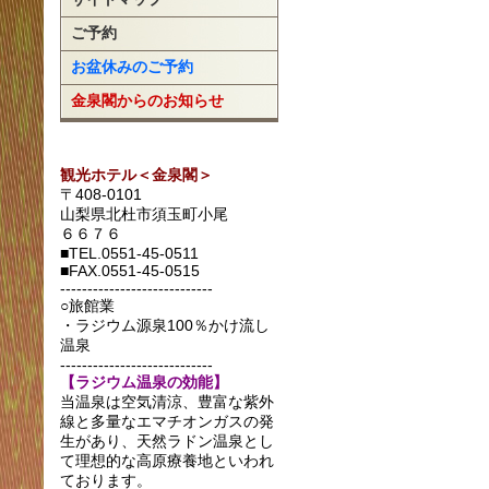
ご予約
お盆休みのご予約
金泉閣からのお知らせ
観光ホテル＜金泉閣＞
〒408-0101
山梨県北杜市須玉町小尾
６６７６
■TEL.0551-45-0511
■FAX.0551-45-0515
----------------------------
○旅館業
・ラジウム源泉100％かけ流し
温泉
----------------------------
【ラジウム温泉の効能】
当温泉は空気清涼、豊富な紫外
線と多量なエマチオンガスの発
生があり、天然ラドン温泉とし
て理想的な高原療養地といわれ
ております。