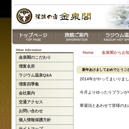
Home
金泉閣からお
金泉閣のこだわり
増富名所
新年あけましておめでとうご
ラジウム温泉Q&A
2014年がやってまいりま
増富四季集
今月よりゆったりプランが
会社案内
交通アクセス
寒湯治とあわせて皆様のお
お問い合わせ
個人情報保護方針
サイトマップ