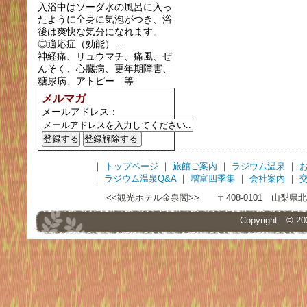
入浴中はソーダ水の風呂に入っ
たように全身に気泡がつき、浴
後は爽快な気分になれます。
◎適応症（効能）…
神経痛、リュウマチ、痛風、ぜ
んそく、心臓病、更年期障害、
糖尿病、アトピー 等
メルマガ
メールアドレス：
｜
トップページ
｜
旅館ご案内
｜
ラジウム温泉
｜
｜
ラジウム温泉Q&A
｜
増富四季集
｜
会社案内
｜
<<観光ホテル金泉閣>> 〒408-0101 山梨県北杜市須玉
Copyright © 2