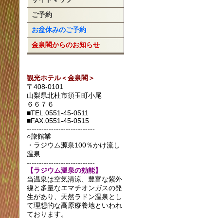
ご予約
お盆休みのご予約
金泉閣からのお知らせ
観光ホテル＜金泉閣＞
〒408-0101
山梨県北杜市須玉町小尾
６６７６
■TEL.0551-45-0511
■FAX.0551-45-0515
----------------------------
○旅館業
・ラジウム源泉100％かけ流し
温泉
----------------------------
【ラジウム温泉の効能】
当温泉は空気清涼、豊富な紫外
線と多量なエマチオンガスの発
生があり、天然ラドン温泉とし
て理想的な高原療養地といわれ
ております。